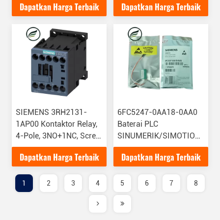
Dapatkan Harga Terbaik
Dapatkan Harga Terbaik
Untuk Pilihan Perangkat
Internal
Lunak Untuk Fungsi
Operasi yang
Ditingkatkan
SIEMENS 3RH2131-
6FC5247-0AA18-0AA0
1AP00 Kontaktor Relay,
Baterai PLC
4-Pole, 3NO+1NC, Screw
SINUMERIK/SIMOTION
Terminal, AC Circuit
asli cocok untuk
Dapatkan Harga Terbaik
Dapatkan Harga Terbaik
Terpadu
MMC/NCU/CCU
1
2
3
4
5
6
7
8