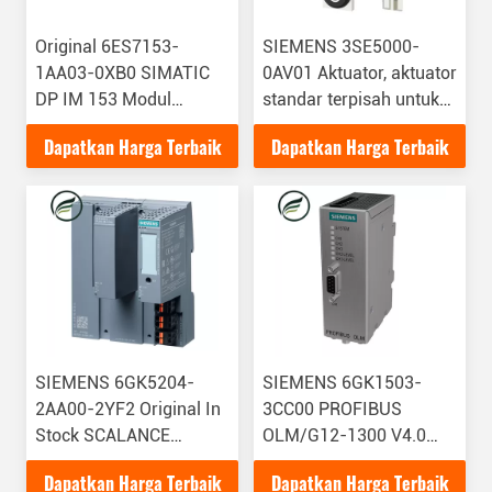
Original 6ES7153-
SIEMENS 3SE5000-
1AA03-0XB0 SIMATIC
0AV01 Aktuator, aktuator
DP IM 153 Modul
standar terpisah untuk
Antarmuka Untuk ET
saklar posisi keamanan
Dapatkan Harga Terbaik
Dapatkan Harga Terbaik
200M S7-300
dengan perangkat
Komponen
penutupan
SIEMENS 6GK5204-
SIEMENS 6GK1503-
2AA00-2YF2 Original In
3CC00 PROFIBUS
Stock SCALANCE
OLM/G12-1300 V4.0
XF204-2BA Manajemen
Fiber Optic Connection
Dapatkan Harga Terbaik
Dapatkan Harga Terbaik
DNA IE Y Switch
Module Dengan 1 RS-