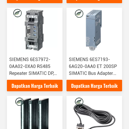
485 Dan 2 Optical
Waveguide Int
SIEMENS 6ES7972-
SIEMENS 6ES7193-
0AA02-0XA0 RS485
6AG20-0AA0 ET 200SP
Repeater SIMATIC DP,
SIMATIC Bus Adapter
RS 485 Repeater untuk
BA LC/RJ45, 1x LC FO
Dapatkan Harga Terbaik
Dapatkan Harga Terbaik
menghubungkan
Interface dan 1 RJ45
PROFIBUS/SPI
Interface