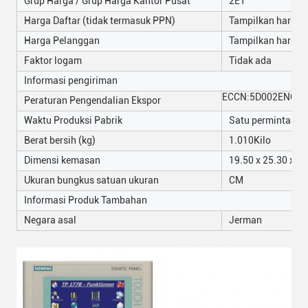
Grup Harga / Grup Harga Kantor Pusat
2ET
Harga Daftar (tidak termasuk PPN)
Tampilkan harga
Harga Pelanggan
Tampilkan harga
Faktor logam
Tidak ada
Informasi pengiriman
ECCN:5D002ENCU/
Peraturan Pengendalian Ekspor
Waktu Produksi Pabrik
Satu permintaan.
Berat bersih (kg)
1.010
Kilo
Dimensi kemasan
19.50 x 25.30 x 9.
Ukuran bungkus satuan ukuran
CM
Informasi Produk Tambahan
Negara asal
Jerman