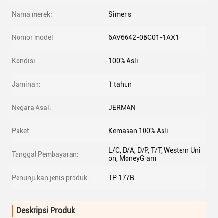
Nama merek:
Simens
Nomor model:
6AV6642-0BC01-1AX1
Kondisi:
100% Asli
Jaminan:
1 tahun
Negara Asal:
JERMAN
Paket:
Kemasan 100% Asli
L/C, D/A, D/P, T/T, Western Uni
Tanggal Pembayaran:
on, MoneyGram
Penunjukan jenis produk:
TP 177B
Deskripsi Produk