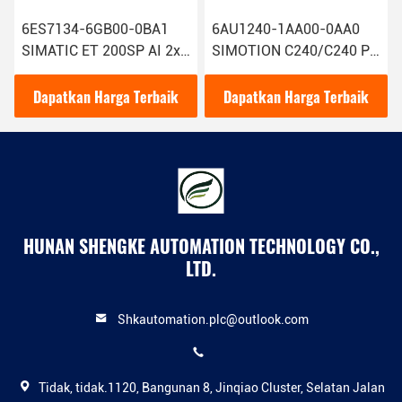
6ES7134-6GB00-0BA1
6AU1240-1AA00-0AA0
SIMATIC ET 200SP AI 2xI
SIMOTION C240/C240 PN
2/4 Wire Siemens Analog
Siemens Motion
Input Module Dengan 1
Controller Teknologi
Dapatkan Harga Terbaik
Dapatkan Harga Terbaik
canggih
HUNAN SHENGKE AUTOMATION TECHNOLOGY CO.,
LTD.
Shkautomation.plc@outlook.com
Tidak, tidak.1120, Bangunan 8, Jinqiao Cluster, Selatan Jalan