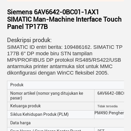
Siemens 6AV6642-0BC01-1AX1
SIMATIC Man-Machine Interface Touch
Panel TP177B
Deskripsi produk:
SIMATIC ID entri berita: 109486162. SIMATIC TP
177B 6" DP mode biru STN tampilan
MPI/PROFIBUS DP protokol RS485/RS422/USB
antarmuka printer antarmuka slot untuk MMC
dikonfigurasi dengan WinCC fleksibel 2005.
Produk
Nomor artikel (nomor yang ditujukan ke
6AV6642-0BC01-
pasar)
Keluarga produk
Tidak tersedia
PM490:Penghentian
Siklus Kehidupan Produk (PLM)
Data harga