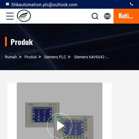
Shkautomation.plc@outlook.com
Kutipan
Produk
>
>
>
Rumah
Produk
Siemens PLC
Siemens 6AV6642-0BC01-1AX1 SIMATIC Man-Machine Interface Touch Panel TP177B Layar LCD